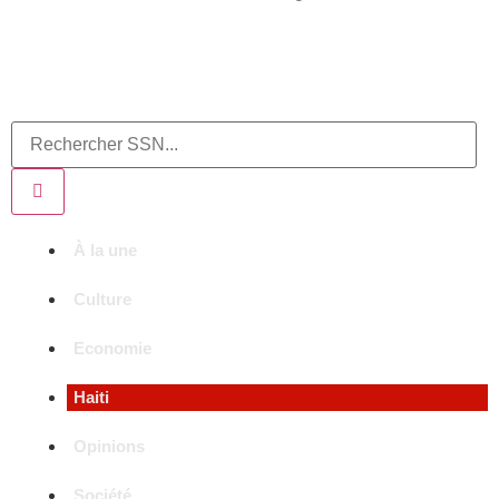
À la une
Culture
Economie
Haiti
Opinions
Société