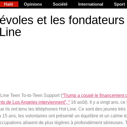
Haiti
Opinions
Société
International
Sport
évoles et les fondateurs
 Line
ot Line Teen To-to-Teen Support (
“Trump a coupé le financement d
ts de Los Angeles interviennent”, “
16 août). Il y a vingt ans, ce 
r ils ont tenu les téléphones Hot Line. Ce sont des jeunes très
15 ans, les volontaires ont présenté un équilibre et un calme t
ccupations allaient de plus légères à profondément sérieuses. 