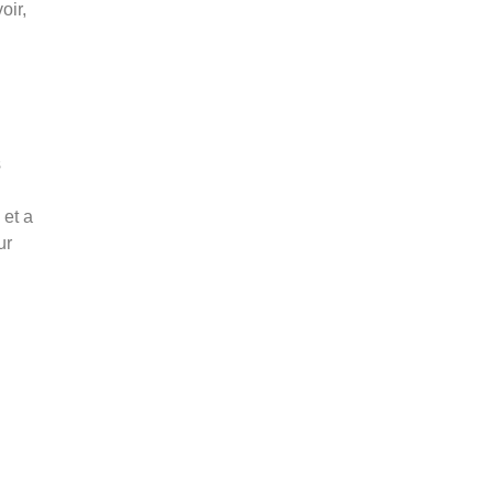
oir,
s
 et a
ur