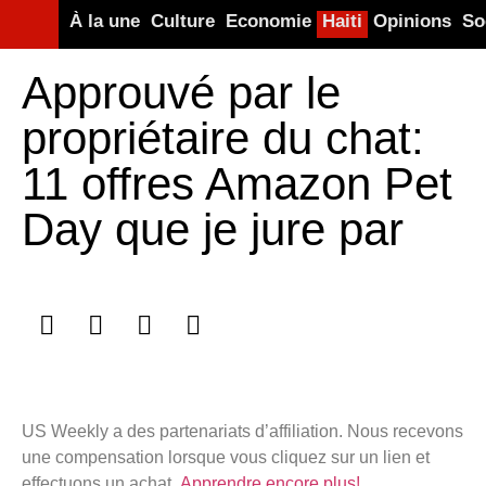
À la une
Culture
Economie
Haiti
Opinions
So
Approuvé par le
propriétaire du chat:
11 offres Amazon Pet
Day que je jure par
US Weekly a des partenariats d’affiliation. Nous recevons
une compensation lorsque vous cliquez sur un lien et
effectuons un achat.
Apprendre encore plus!