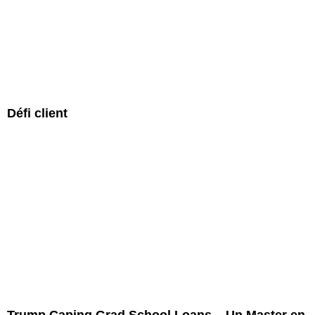
Défi client
Trump Caping Grad School Loans – Un Master en