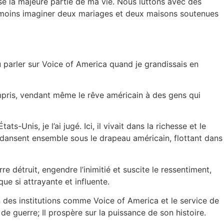
sé la majeure partie de ma vie. Nous luttons avec des
e moins imaginer deux mariages et deux maisons soutenues
u parler sur Voice of America quand je grandissais en
ompris, vendant même le rêve américain à des gens qui
Unis, je l’ai jugé. Ici, il vivait dans la richesse et le
 dansent ensemble sous le drapeau américain, flottant dans
e détruit, engendre l’inimitié et suscite le ressentiment,
ue si attrayante et influente.
ion des institutions comme Voice of America et le service de
e guerre; Il prospère sur la puissance de son histoire.