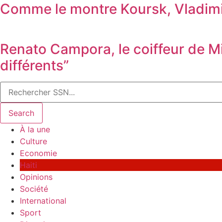
Comme le montre Koursk, Vladimir
Renato Campora, le coiffeur de Mi
différents”
Search
À la une
Culture
Economie
Haiti
Opinions
Société
International
Sport