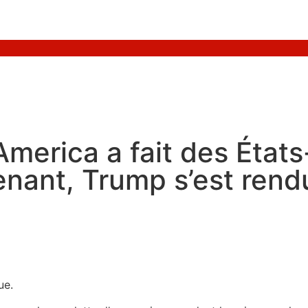
America a fait des État
nant, Trump s’est rend
ue.