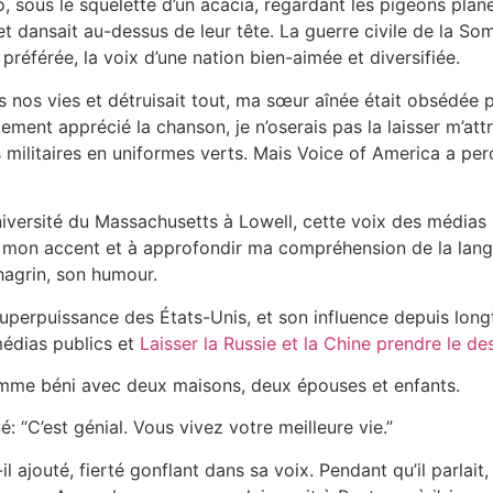
, sous le squelette d’un acacia, regardant les pigeons plane
t et dansait au-dessus de leur tête. La guerre civile de la 
référée, la voix d’une nation bien-aimée et diversifiée.
s nos vies et détruisait tout, ma sœur aînée était obsédée 
ètement apprécié la chanson, je n’oserais pas la laisser m’att
s militaires en uniformes verts. Mais Voice of America a per
niversité du Massachusetts à Lowell, cette voix des médias s
r mon accent et à approfondir ma compréhension de la langu
hagrin, son humour.
perpuissance des États-Unis, et son influence depuis longte
médias publics et
Laisser la Russie et la Chine prendre le de
omme béni avec deux maisons, deux épouses et enfants.
é: “C’est génial. Vous vivez votre meilleure vie.”
 ajouté, fierté gonflant dans sa voix. Pendant qu’il parlait,