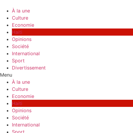
Skip
to
À la une
content
Culture
Economie
Haiti
Opinions
Société
International
Sport
Divertissement
Menu
À la une
Culture
Economie
Haiti
Opinions
Société
International
Sport