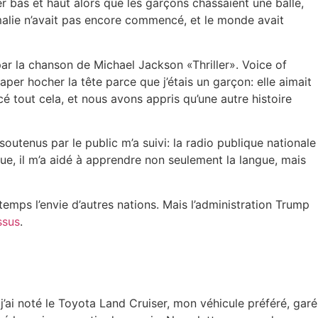
r bas et haut alors que les garçons chassaient une balle,
Somalie n’avait pas encore commencé, et le monde avait
par la chanson de Michael Jackson «Thriller». Voice of
raper hocher la tête parce que j’étais un garçon: elle aimait
cé tout cela, et nous avons appris qu’une autre histoire
outenus par le public m’a suivi: la radio publique nationale
e, il m’a aidé à apprendre non seulement la langue, mais
mps l’envie d’autres nations. Mais l’administration Trump
ssus
.
 j’ai noté le Toyota Land Cruiser, mon véhicule préféré, garé