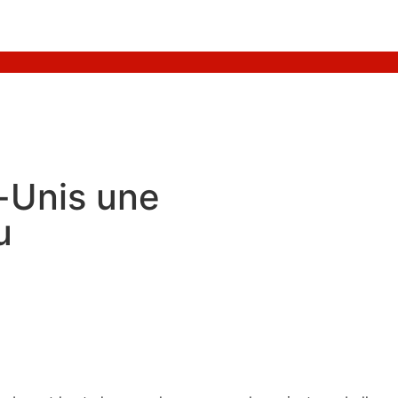
s-Unis une
u