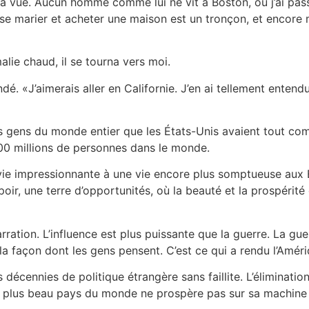
la vue. Aucun homme comme lui ne vit à Boston, où j’ai pas
se marier et acheter une maison est un tronçon, et encor
lie chaud, il se tourna vers moi.
. «J’aimerais aller en Californie. J’en ai tellement entend
les gens du monde entier que les États-Unis avaient tout c
 300 millions de personnes dans le monde.
e impressionnante à une vie encore plus somptueuse aux États-
r, une terre d’opportunités, où la beauté et la prospérité
ation. L’influence est plus puissante que la guerre. La guerr
a façon dont les gens pensent. C’est ce qui a rendu l’Amériq
s décennies de politique étrangère sans faillite. L’éliminat
Le plus beau pays du monde ne prospère pas sur sa machine d