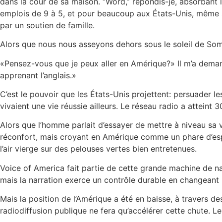
dans la cour de sa maison. “Word,” répondis-je, absorbant 
emplois de 9 à 5, et pour beaucoup aux États-Unis, même 
par un soutien de famille.
Alors que nous nous asseyons dehors sous le soleil de Soma
«Pensez-vous que je peux aller en Amérique?» Il m’a demandé
apprenant l’anglais.»
C’est le pouvoir que les États-Unis projettent: persuader 
vivaient une vie réussie ailleurs. Le réseau radio a atteint
Alors que l’homme parlait d’essayer de mettre à niveau sa vi
réconfort, mais croyant en Amérique comme un phare d’espoi
l’air vierge sur des pelouses vertes bien entretenues.
Voice of America fait partie de cette grande machine de narr
mais la narration exerce un contrôle durable en changeant l
Mais la position de l’Amérique a été en baisse, à travers de
radiodiffusion publique ne fera qu’accélérer cette chute. 