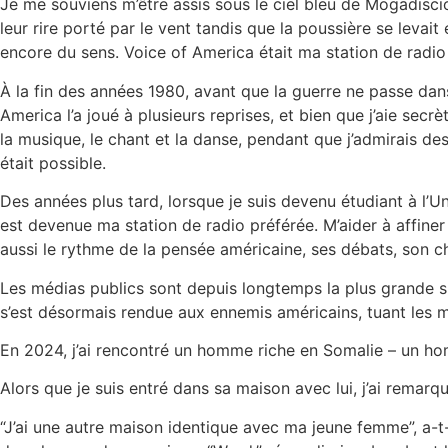
Je me souviens m’être assis sous le ciel bleu de Mogadiscio
leur rire porté par le vent tandis que la poussière se levai
encore du sens. Voice of America était ma station de radio p
À la fin des années 1980, avant que la guerre ne passe dan
America l’a joué à plusieurs reprises, et bien que j’aie secr
la musique, le chant et la danse, pendant que j’admirais de
était possible.
Des années plus tard, lorsque je suis devenu étudiant à l’U
est devenue ma station de radio préférée. M’aider à affine
aussi le rythme de la pensée américaine, ses débats, son c
Les médias publics sont depuis longtemps la plus grande su
s’est désormais rendue aux ennemis américains, tuant les 
En 2024, j’ai rencontré un homme riche en Somalie – un h
Alors que je suis entré dans sa maison avec lui, j’ai remarqu
“J’ai une autre maison identique avec ma jeune femme”, a-t-il