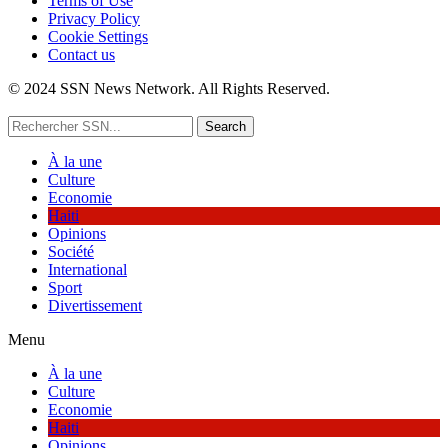
Terms of Use
Privacy Policy
Cookie Settings
Contact us
© 2024 SSN News Network. All Rights Reserved.
Search
À la une
Culture
Economie
Haiti
Opinions
Société
International
Sport
Divertissement
Menu
À la une
Culture
Economie
Haiti
Opinions