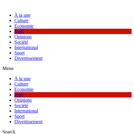
Skip
to
À la une
content
Culture
Economie
Haiti
Opinions
Société
International
Sport
Divertissement
Menu
À la une
Culture
Economie
Haiti
Opinions
Société
International
Sport
Divertissement
Search