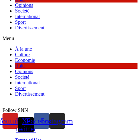
Opinions
Société
International
Sport
Divertissement
Menu
À la une
Culture
Economie
Haiti
Opinions
Société
International
Sport
Divertissement
Follow SNN
Youtube
X-
Facebook
Instagram
twitter