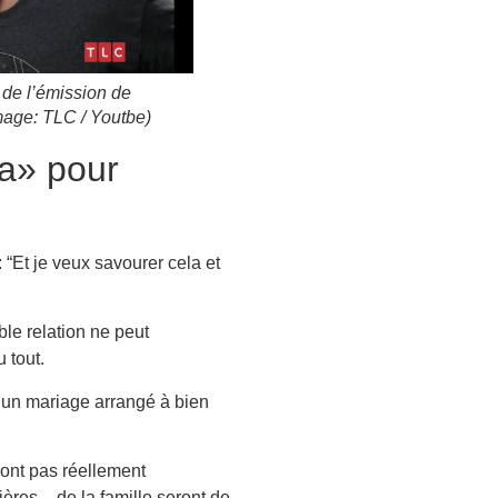
de l’émission de
mage: TLC / Youtbe)
ça» pour
 “Et je veux savourer cela et
ble relation ne peut
 tout.
à un mariage arrangé à bien
sont pas réellement
ières – de la famille seront de