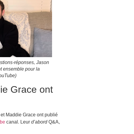
estions-réponses, Jason
t ensemble pour la
YouTube)
ie Grace ont
 et Maddie Grace ont publié
ube
canal. Leur
d’abord
Q&A,