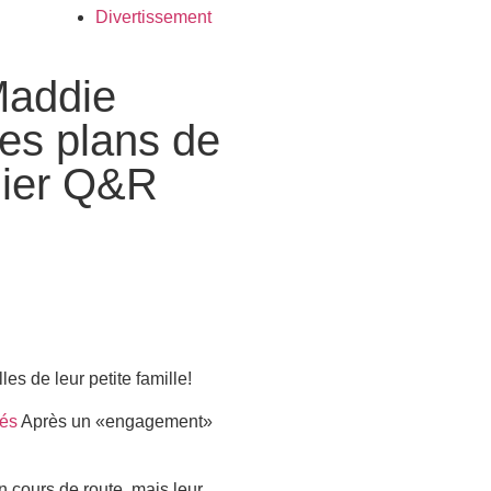
Divertissement
Maddie
es plans de
mier Q&R
s de leur petite famille!
iés
Après un «engagement»
 cours de route, mais leur