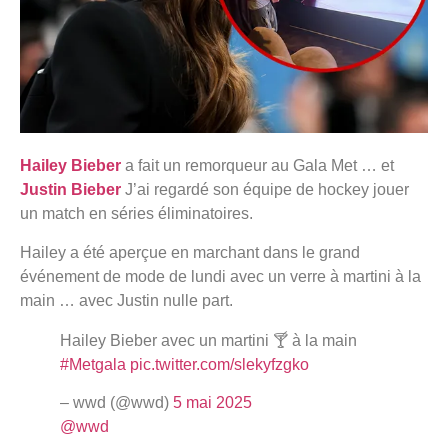
Hailey Bieber
a fait un remorqueur au Gala Met … et
Justin Bieber
J’ai regardé son équipe de hockey jouer
un match en séries éliminatoires.
Hailey a été aperçue en marchant dans le grand
événement de mode de lundi avec un verre à martini à la
main … avec Justin nulle part.
Hailey Bieber avec un martini 🍸 à la main
#Metgala
pic.twitter.com/slekyfzgko
– wwd (@wwd)
5 mai 2025
@wwd