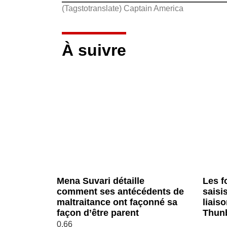
(Tagstotranslate) Captain America
À suivre
Mena Suvari détaille
Les f
comment ses antécédents de
saisis
maltraitance ont façonné sa
liais
façon d’être parent
Thunb