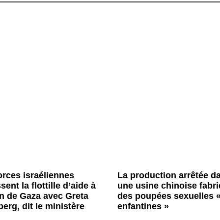
orces israéliennes
La production arrêtée d
sent la flottille d’aide à
une usine chinoise fabr
on de Gaza avec Greta
des poupées sexuelles 
erg, dit le ministère
enfantines »