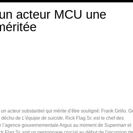
un acteur MCU une
méritée
un acteur substantiel qui mérite d’être souligné: Frank Grillo. Gr
ck déchu de
L’équipe de suicide
. Rick Flag Sr. est le chef des
 de l’agence gouvernementale Argus au moment de
Superman
et
ck Flag Sr. soit un personnage crucial au début de l’incursion d