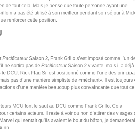
rien de tout cela. Mais je pense que toute personne ayant une
illo n’a pas été utilisé à son meilleur pendant son séjour à Mic
ue renforcer cette position.
U
t
Pacificateur
Saison 2, Frank Grillo s’est imposé comme l’un d
il ne sortira pas de
Pacificateur
Saison 2 vivante, mais il a déjà
le DCU. Rick Flag Sr. est positionné comme l’une des principa
mais pas d’une manière simpliste de «méchant». Il est toujours
ses actions d’une manière beaucoup plus convaincante que tout c
s acteurs MCU font le saut au DCU comme Frank Grillo. Cela
r certains acteurs. Il reste à voir ou non d’attirer des visages
r Marvel qui sentait qu’ils avaient le bout du bâton, je demandera
Gunn.