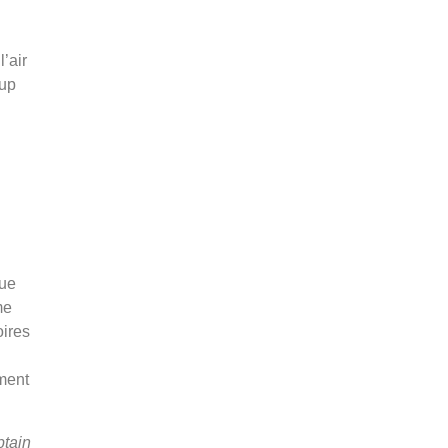
l’air
oup
que
me
oires
ement
tain