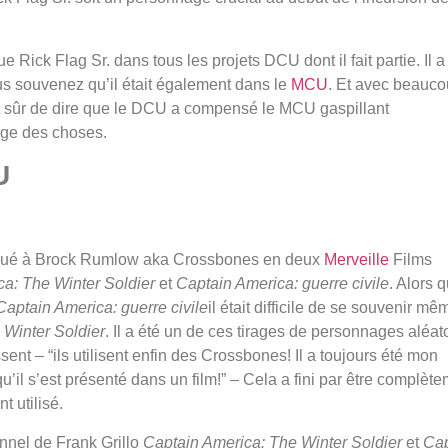
ue Rick Flag Sr. dans tous les projets DCU dont il fait partie. Il a 
us souvenez qu’il était également dans le
MCU
. Et avec beauc
est sûr de dire que le DCU a compensé le MCU gaspillant
rge des choses.
U
a joué à Brock Rumlow aka Crossbones en deux
Merveille
Films
a: The Winter Soldier
et
Captain America: guerre civile
. Alors 
Captain America: guerre civile
il était difficile de se souvenir mê
 Winter Soldier
. Il a été un de ces tirages de personnages aléat
ent – “ils utilisent enfin des Crossbones! Il a toujours été mon
’il s’est présenté dans un film!” – Cela a fini par être complèt
t utilisé.
onnel de Frank Grillo
Captain America: The Winter Soldier
et
Cap