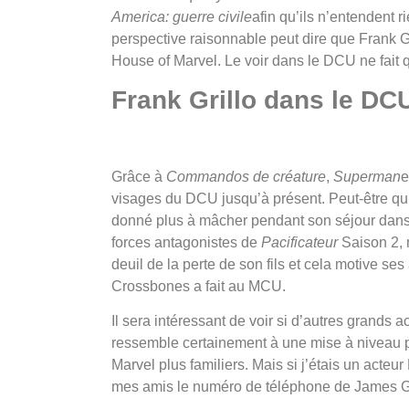
America: guerre civile
afin qu’ils n’entendent 
perspective raisonnable peut dire que Frank Gr
House of Marvel. Le voir dans le DCU ne fait q
Frank Grillo dans le DC
Grâce à
Commandos de créature
,
Superman
e
visages du DCU jusqu’à présent. Peut-être qu’
donné plus à mâcher pendant son séjour dans 
forces antagonistes de
Pacificateur
Saison 2, 
deuil de la perte de son fils et cela motive 
Crossbones a fait au MCU.
Il sera intéressant de voir si d’autres grand
ressemble certainement à une mise à niveau pou
Marvel plus familiers. Mais si j’étais un acteu
mes amis le numéro de téléphone de James 