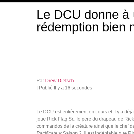
Le DCU donne à 
rédemption bien 
Par
Drew Dietsch
|
Publié
Il y a 16 secondes
Le DCU est entièrement en cours et il y a déjà 
joue Rick Flag Sr., le père du drapeau de Ri
commandos de la créature ainsi que le chef
Pacificateur
Saison 2. Il est indéniable que Ri