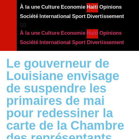
À la une
Culture
Economie
Haiti
Opinions
Société
International
Sport
Divertissement
À la une
Culture
Economie
Haiti
Opinions
Société
International
Sport
Divertissement
Le gouverneur de
Louisiane envisage
de suspendre les
primaires de mai
pour redessiner la
carte de la Chambre
des représentants