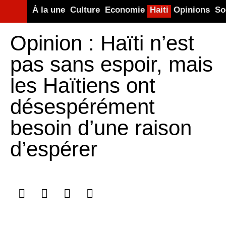
À la une
Culture
Economie
Haiti
Opinions
So
Opinion : Haïti n’est
pas sans espoir, mais
les Haïtiens ont
désespérément
besoin d’une raison
d’espérer