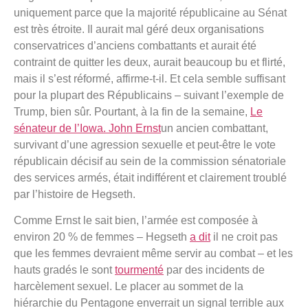
uniquement parce que la majorité républicaine au Sénat
est très étroite. Il aurait mal géré deux organisations
conservatrices d’anciens combattants et aurait été
contraint de quitter les deux, aurait beaucoup bu et flirté,
mais il s’est réformé, affirme-t-il. Et cela semble suffisant
pour la plupart des Républicains – suivant l’exemple de
Trump, bien sûr. Pourtant, à la fin de la semaine,
Le
sénateur de l’Iowa. John Ernst
un ancien combattant,
survivant d’une agression sexuelle et peut-être le vote
républicain décisif au sein de la commission sénatoriale
des services armés, était indifférent et clairement troublé
par l’histoire de Hegseth.
Comme Ernst le sait bien, l’armée est composée à
environ 20 % de femmes – Hegseth
a dit
il ne croit pas
que les femmes devraient même servir au combat – et les
hauts gradés le sont
tourmenté
par des incidents de
harcèlement sexuel. Le placer au sommet de la
hiérarchie du Pentagone enverrait un signal terrible aux