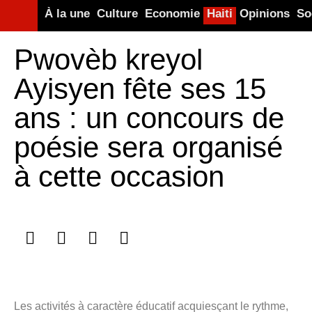
À la une
Culture
Economie
Haiti
Opinions
So
Pwovèb kreyol
Ayisyen fête ses 15
ans : un concours de
poésie sera organisé
à cette occasion
Les activités à caractère éducatif acquiesçant le rythme,