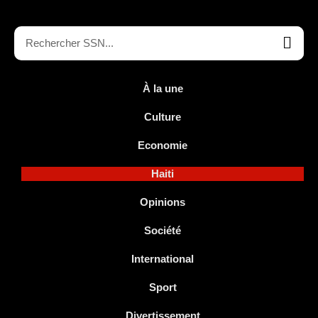
À la une
Culture
Economie
Haiti
Opinions
Société
International
Sport
Divertissement