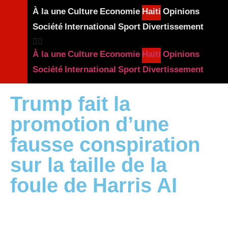
À la une
Culture
Economie
Haiti
Opinions
Société
International
Sport
Divertissement
À la une
Culture
Economie
Haiti
Opinions
Société
International
Sport
Divertissement
Trump fait la
promotion d’une
fausse conspiration
sur la taille de la
foule de Harris AI