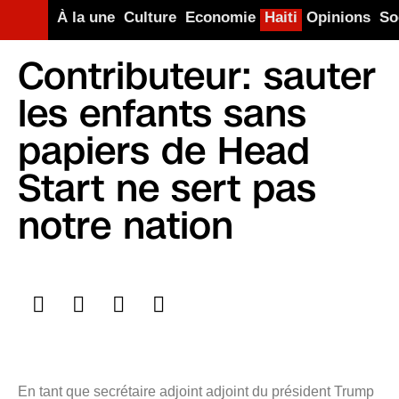
À la une
Culture
Economie
Haiti
Opinions
So
Contributeur: sauter
les enfants sans
papiers de Head
Start ne sert pas
notre nation
En tant que secrétaire adjoint adjoint du président Trump