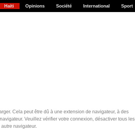
Haiti
Opinions
Société
International
Sport
arger. Cela peut être dû à une extension de navigateur, à des
vigateur. Veuillez vérifier votre connexion, désactiver tous les
 autre navigateur.