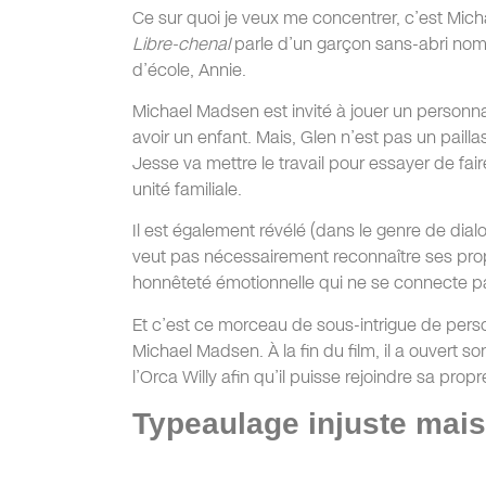
Ce sur quoi je veux me concentrer, c’est Mic
Libre-chenal
parle d’un garçon sans-abri no
d’école, Annie.
Michael Madsen est invité à jouer un personn
avoir un enfant. Mais, Glen n’est pas un pailla
Jesse va mettre le travail pour essayer de fa
unité familiale.
Il est également révélé (dans le genre de di
veut pas nécessairement reconnaître ses prop
honnêteté émotionnelle qui ne se connecte p
Et c’est ce morceau de sous-intrigue de perso
Michael Madsen. À la fin du film, il a ouvert s
l’Orca Willy afin qu’il puisse rejoindre sa propr
Typeaulage injuste mais i