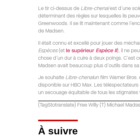
Le tir ci-dessus de
Libre-chenal
est d’une scè
déterminant des règles sur lesquelles ils pe
Greenwoods. Il se lit maintenant comme l’enc
de Madsen.
Il était connu et excellé pour jouer des mé
Espèces
(et
le supérieur
Espèce II
), il ne p
chose d’un dur à cuire à deux poings. C’est 
Madsen avait beaucoup plus d’outils dans sa boî
Je souhaite
Libre-chenal
un film Warner Bros. 
disponible sur HBO Max. Les téléspectateurs 
un secouage équitable de tous les stigmates va
(TagStotranslate) Free Willy (T) Michael Madse
À suivre