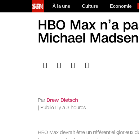
À la une
Culture
Economie
HBO Max n’a pas
Michael Madsen
Par
Drew Dietsch
|
Publié
Il y a 3 heures
HBO Max devrait être un référentiel glorieu