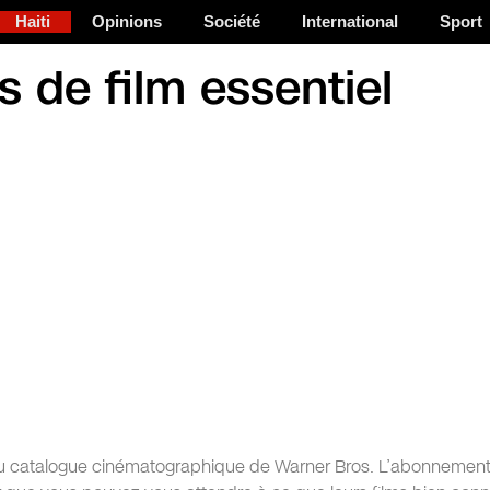
Haiti
Opinions
Société
International
Sport
 de film essentiel
x du catalogue cinématographique de Warner Bros. L’abonnement