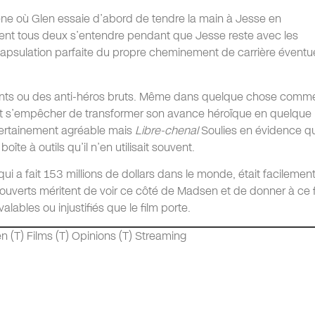
ne où Glen essaie d’abord de tendre la main à Jesse en
uvent tous deux s’entendre pendant que Jesse reste avec les
apsulation parfaite du propre cheminement de carrière éventu
chants ou des anti-héros bruts. Même dans quelque chose comm
eut s’empêcher de transformer son avance héroïque en quelque
certainement agréable mais
Libre-chenal
Soulies en évidence q
te à outils qu’il n’en utilisait souvent.
qui a fait 153 millions de dollars dans le monde, était facilemen
ouverts méritent de voir ce côté de Madsen et de donner à ce 
lables ou injustifiés que le film porte.
n (T) Films (T) Opinions (T) Streaming