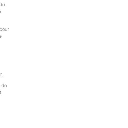
 de
e
 pour
e
n.
e de
t