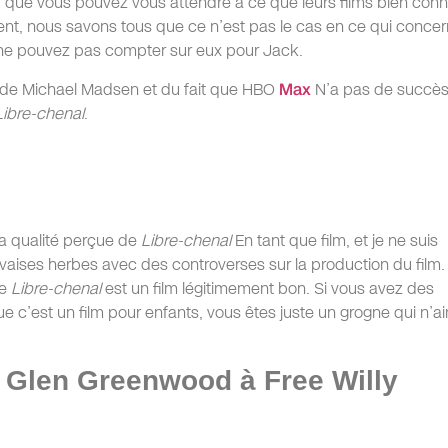
er que vous pouvez vous attendre à ce que leurs films bien con
nt, nous savons tous que ce n’est pas le cas en ce qui conce
ne pouvez pas compter sur eux pour Jack.
 de Michael Madsen et du fait que HBO
Max
N’a pas de succès
Libre-chenal
.
 la qualité perçue de
Libre-chenal
En tant que film, et je ne suis
vaises herbes avec des controverses sur la production du film.
se
Libre-chenal
est un film légitimement bon. Si vous avez des
ue c’est un film pour enfants, vous êtes juste un grogne qui n’a
Glen Greenwood à Free Willy