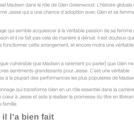
hael Madsen dans le rôle de Glen Greenwood. L’histoire globale
mmé Jesse qui a une chance d’adoption avec Glen et sa femm
age qui semble acquiescer à la véritable passion de sa femme
sson et il ne fait pas cela de manière à dénué. Il est douteux qu
ire fonctionner cette arrangement, et encore moins une véritable
alogue vulnérable que Madsen a rarement pu parler) que Glen ne
res sentiments grandissants pour Jesse. C’est une véritable
as à la plupart des performances les plus populaires de Madse
nnage qui transforme Glen en un rôle essentiel dans la carrièr
on cœur à Jesse et aide à réaliser la promesse du titre en libéran
e famille.
l l’a bien fait