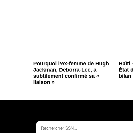
Pourquoi l’ex-femme de Hugh
Haïti
Jackman, Deborra-Lee, a
État 
subtilement confirmé sa «
bilan
liaison »