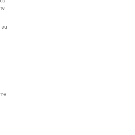
nus
rne
 au
ime