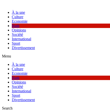
Skip
to
À la une
content
Culture
Economie
Haiti
Opinions
Société
International
Sport
Divertissement
Menu
À la une
Culture
Economie
Haiti
Opinions
Société
International
Sport
Divertissement
Search