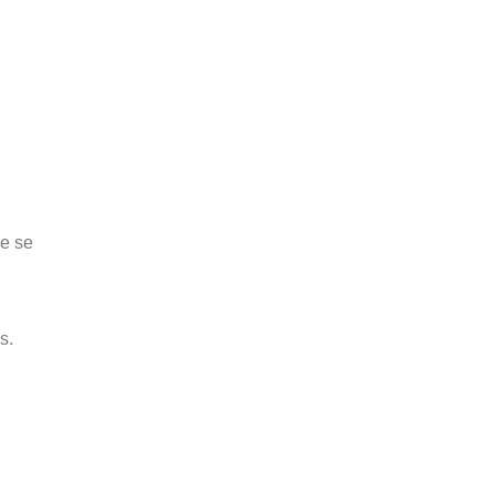
ne se
s.