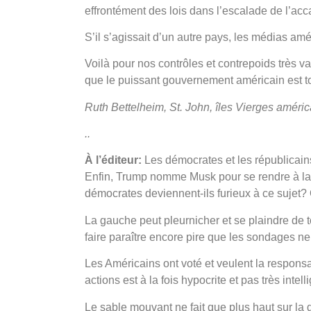
effrontément des lois dans l’escalade de l’ac
S’il s’agissait d’un autre pays, les médias amér
Voilà pour nos contrôles et contrepoids très v
que le puissant gouvernement américain est tou
Ruth Bettelheim, St. John, îles Vierges améri
..
À l’éditeur:
Les démocrates et les républicains
Enfin, Trump nomme Musk pour se rendre à la r
démocrates deviennent-ils furieux à ce sujet? 
La gauche peut pleurnicher et se plaindre de t
faire paraître encore pire que les sondages ne
Les Américains ont voté et veulent la responsab
actions est à la fois hypocrite et pas très intell
Le sable mouvant ne fait que plus haut sur la g