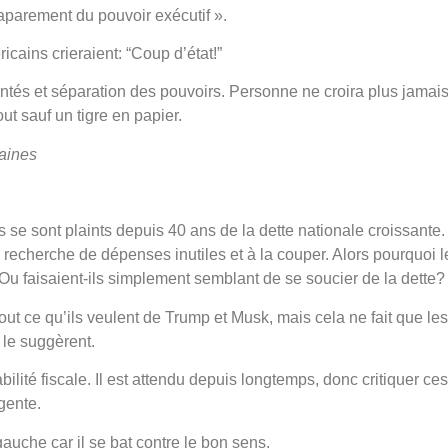
caparement du pouvoir exécutif ».
icains crieraient: “Coup d’état!”
antés et séparation des pouvoirs. Personne ne croira plus jamai
t sauf un tigre en papier.
caines
 se sont plaints depuis 40 ans de la dette nationale croissante.
echerche de dépenses inutiles et à la couper. Alors pourquoi l
Ou faisaient-ils simplement semblant de se soucier de la dette?
out ce qu’ils veulent de Trump et Musk, mais cela ne fait que les
 le suggèrent.
ilité fiscale. Il est attendu depuis longtemps, donc critiquer ces
igente.
auche car il se bat contre le bon sens.