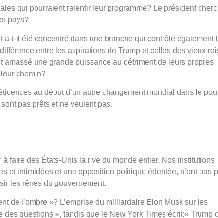
es qui pourraient ralentir leur programme? Le président cherc
res pays?
ut a-t-il été concentré dans une branche qui contrôle également 
ifférence entre les aspirations de Trump et celles des vieux roi
ont amassé une grande puissance au détriment de leurs propres
r leur chemin?
éticences au début d’un autre changement mondial dans le pou
 sont pas prêts et ne veulent pas.
à faire des États-Unis la rive du monde entier. Nos institutions
 et intimidées et une opposition politique édentée, n’ont pas 
isir les rênes du gouvernement.
t de l’ombre »? L’emprise du milliardaire Elon Musk sur les
des questions », tandis que le New York Times écrit:« Trump d