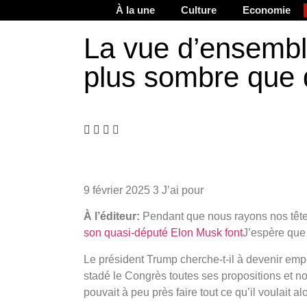
À la une
Culture
Economie
La vue d’ensemble
plus sombre que 
9 février 2025
3 J’ai pour
À l’éditeur:
Pendant que nous rayons nos tête
son quasi-député Elon Musk font
J’espère que
Le président Trump cherche-t-il à devenir empe
stadé le Congrès toutes ses propositions et no
pouvait à peu près faire tout ce qu’il voulait 