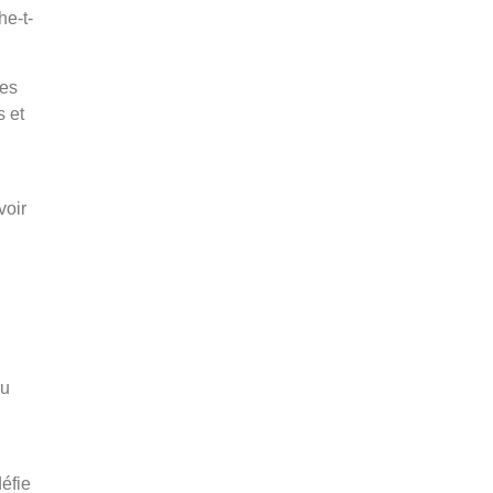
he-t-
les
s et
voir
pu
éfie