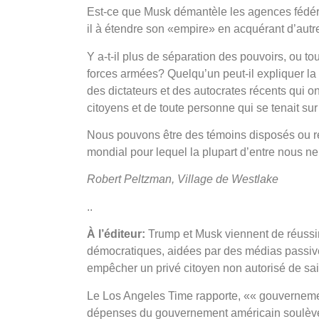
Est-ce que Musk démantèle les agences fédéral
il à étendre son «empire» en acquérant d’aut
Y a-t-il plus de séparation des pouvoirs, ou to
forces armées? Quelqu’un peut-il expliquer la d
des dictateurs et des autocrates récents qui 
citoyens et de toute personne qui se tenait su
Nous pouvons être des témoins disposés ou r
mondial pour lequel la plupart d’entre nous ne
Robert Peltzman, Village de Westlake
..
À l’éditeur:
Trump et Musk viennent de réussir 
démocratiques, aidées par des médias passives
empêcher un privé citoyen non autorisé de sa
Le Los Angeles Time rapporte, «« gouvernemen
dépenses du gouvernement américain soulève 