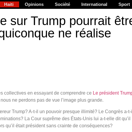
Haiti
Opinions
Société
International
Sport
 sur Trump pourrait êtr
quiconque ne réalise
s collectives en essayant de comprendre ce
Le président Trump
 nous ne perdons pas de vue l’image plus grande.
reur Trump? A-t-il un pouvoir presque illimité? Le Congrès a-t-i
minations? La Cour suprême des États-Unis lui a-t-elle dit qu’il
alors qu’il était président sans crainte de conséquences?