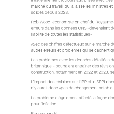
Il est également toujours aux prises avec de
marché du travail, qui a laissé les ministres 
solides depuis 2023.
Rob Wood, économiste en chef du Royaume-Un
erreurs dans les données ONS «devenaient dés
fiabilité de toutes les statistiques».
Avec des chiffres défectueux sur le marché du t
autres erreurs et problèmes qui se cachent qu
Les problèmes avec les données détaillées des p
britannique – pourraient entraîner des révisio
construction, notamment en 2022 et 2023, se
L’impact des révisions sur l’IPP et le SPPI da
n’y aurait donc «pas de changement notable.
Le problème a également affecté la façon do
pour l’inflation.
Recommandé