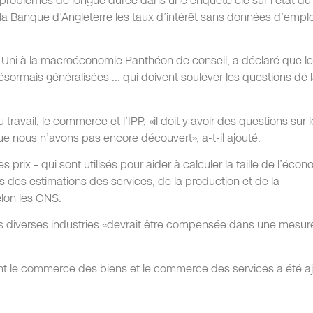
s problèmes de longue durée dans une enquête clé sur l’état du
et la Banque d’Angleterre les taux d’intérêt sans données d’emplo
i à la macroéconomie Panthéon de conseil, a déclaré que l
ormais généralisées … qui doivent soulever les questions de 
ravail, le commerce et l’IPP, «il doit y avoir des questions sur 
e nous n’avons pas encore découvert», a-t-il ajouté.
rix – qui sont utilisés pour aider à calculer la taille de l’écon
ns des estimations des services, de la production et de la
lon les ONS.
ns diverses industries «devrait être compensée dans une mesure»
nt le commerce des biens et le commerce des services a été a