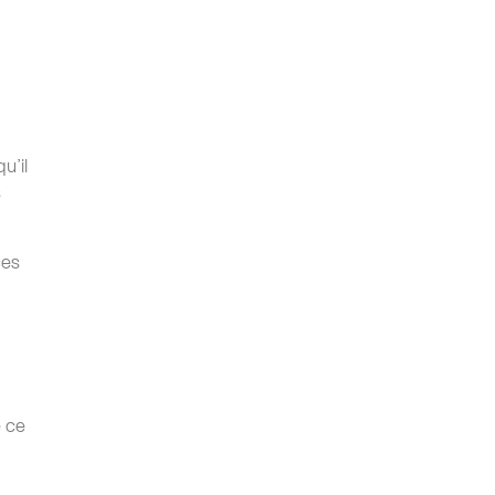
u’il
s
ces
é ce