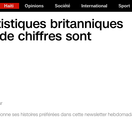
Haiti
Opinions
Société
International
Sport
istiques britanniques
de chiffres sont
ur
tionne ses histoires préférées dans cette newsletter hebdomada