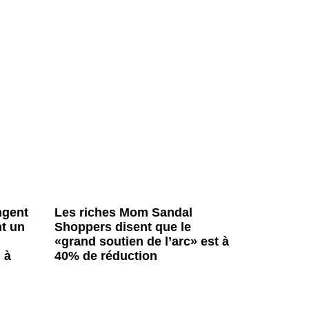
ngent
Les riches Mom Sandal
t un
Shoppers disent que le
«grand soutien de l’arc» est à
 à
40% de réduction