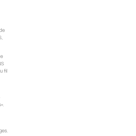
 de
S,
ue
NS
 fil
e
».
ges.