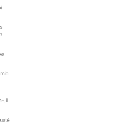
i
es
la
les
omie
, il
justé