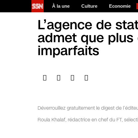
À la une
Culture
Economie
L’agence de stat
admet que plus 
imparfaits
Déverrouillez gratuitement le digest de l’édite
Roula Khalaf, rédactrice en chef du FT, sélec