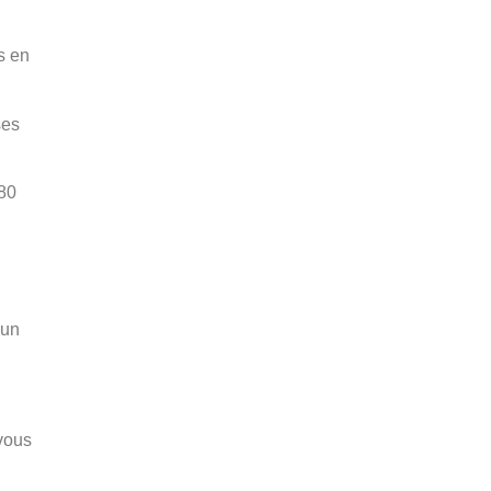
s en
ses
 80
 un
 vous