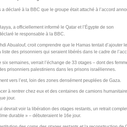
a déclaré à la BBC que le groupe était attaché à l’accord ann
ayya, a officiellement informé le Qatar et l’Égypte de son
 déclaré le responsable à la BBC.
di Abualouf, croit comprendre que le Hamas tentait d’ajouter l
ste des prisonniers qui seraient libérés dans le cadre de l’acc
e six semaines, verrait l’échange de 33 otages – dont des femm
es prisonniers palestiniens dans les prisons israéliennes.
ement vers l’est, loin des zones densément peuplées de Gaza.
er à rentrer chez eux et des centaines de camions humanitair
que jour.
evrait voir la libération des otages restants, un retrait comple
alme durable » – débuteraient le 16e jour.
restitution des corps des otages restants et la reconstruction de