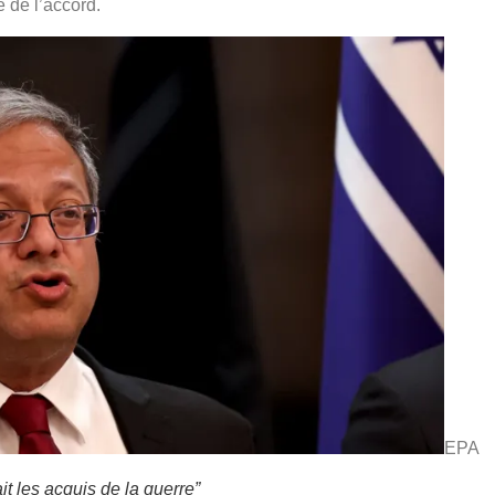
 de l’accord.
EPA
it les acquis de la guerre”