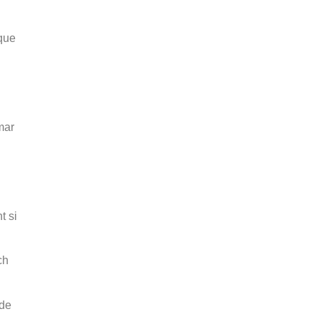
 que
mar
t si
ch
 de