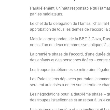
Parallèlement, un haut responsable du Hamas 
par les médiateurs.
Le chef de la délégation du Hamas, Khalil al-H
approbation de tous les termes de l’accord, a
Mais le correspondant de la BBC à Gaza, Rush
noms d’un ou deux membres symboliques à la li
La première phase de l’accord, d’une durée d
des enfants et des personnes âgées – contre d
Les troupes israéliennes se retireraient égal
Les Palestiniens déplacés pourraient commenc
seraient autorisés à entrer sur le territoire cha
Les négociations pour la deuxième phase – qui d
des troupes israéliennes et un retour à un « c
La troisième et dernière étape impliquerait la 