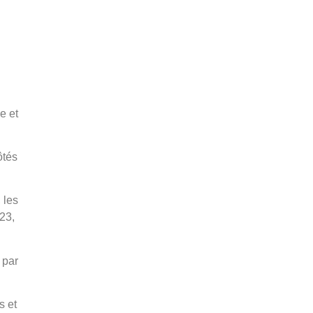
e et
ôtés
 les
023,
 par
s et