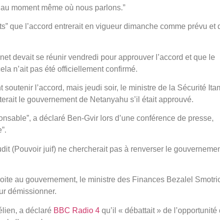
e au moment même où nous parlons.”
ants” que l’accord entrerait en vigueur dimanche comme prévu et
net devait se réunir vendredi pour approuver l’accord et que le
la n’ait pas été officiellement confirmé.
soutenir l’accord, mais jeudi soir, le ministre de la Sécurité Ita
tterait le gouvernement de Netanyahu s’il était approuvé.
ponsable”, a déclaré Ben-Gvir lors d’une conférence de presse,
”.
udit (Pouvoir juif) ne chercherait pas à renverser le gouvernemen
e droite au gouvernement, le ministre des Finances Bezalel Smotri
pour démissionner.
élien, a déclaré
BBC Radio 4
qu’il « débattait » de l’opportunité