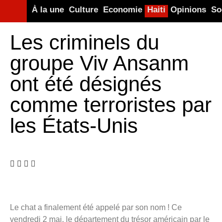
À la une
Culture
Economie
Haiti
Opinions
So
Les criminels du
groupe Viv Ansanm
ont été désignés
comme terroristes par
les États-Unis
Le chat a finalement été appelé par son nom ! Ce
vendredi 2 mai, le département du trésor américain par le