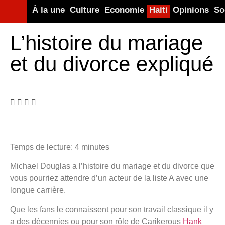
À la une
Culture
Economie
Haiti
Opinions
So
L’histoire du mariage
et du divorce expliqué
Temps de lecture:
4
minutes
Michael Douglas a l’histoire du mariage et du divorce que
vous pourriez attendre d’un acteur de la liste A avec une
longue carrière.
Que les fans le connaissent pour son travail classique il y
a des décennies ou pour son rôle de Carikerous
Hank