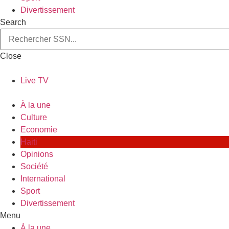
Divertissement
Search
Close
Live TV
À la une
Culture
Economie
Haiti
Opinions
Société
International
Sport
Divertissement
Menu
À la une