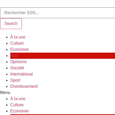
Search
À la une
Culture
Economie
Haiti
Opinions
Société
International
Sport
Divertissement
Menu
À la une
Culture
Economie