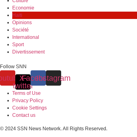
Culture
Economie
Haiti
Opinions
Société
International
Sport
Divertissement
Follow SNN
outube
X-
Facebook
Instagram
twitter
Terms of Use
Privacy Policy
Cookie Settings
Contact us
© 2024 SSN News Network. All Rights Reserved.