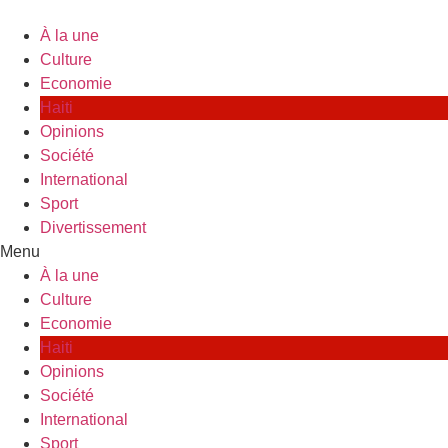
Skip
to
À la une
content
Culture
Economie
Haiti
Opinions
Société
International
Sport
Divertissement
Menu
À la une
Culture
Economie
Haiti
Opinions
Société
International
Sport