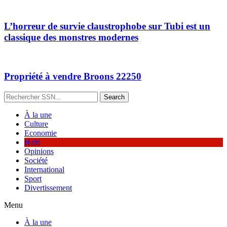
L’horreur de survie claustrophobe sur Tubi est un
classique des monstres modernes
Propriété à vendre Broons 22250
Search
À la une
Culture
Economie
Haiti
Opinions
Société
International
Sport
Divertissement
Menu
À la une