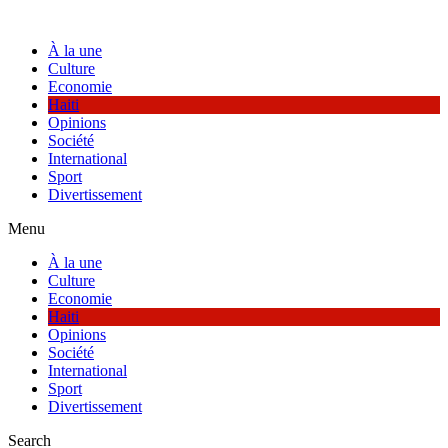
Skip
to
À la une
content
Culture
Economie
Haiti
Opinions
Société
International
Sport
Divertissement
Menu
À la une
Culture
Economie
Haiti
Opinions
Société
International
Sport
Divertissement
Search