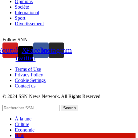
Opinions
Société
International
Sport
Divertissement
Follow SNN
Youtube
X-
Facebook
Instagram
twitter
Terms of Use
Privacy Policy
Cookie Settings
Contact us
© 2024 SSN News Network. All Rights Reserved.
Search
À la une
Culture
Economie
Haiti