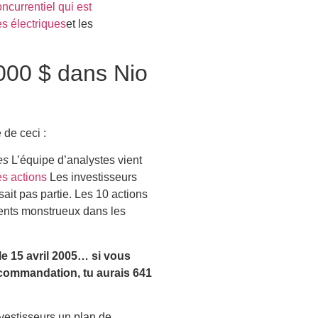
ncurrentiel qui est
es électriques
et les
 000 $ dans Nio
 de ceci :
es
L’équipe d’analystes vient
es actions
Les investisseurs
ait pas partie. Les 10 actions
ents monstrueux dans les
te le 15 avril 2005… si vous
recommandation,
tu aurais 641
nvestisseurs un plan de