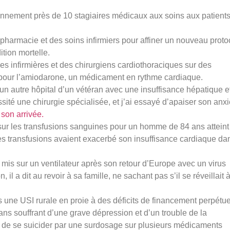
iennement près de 10 stagiaires médicaux aux soins aux patient
a pharmacie et des soins infirmiers pour affiner un nouveau proto
dition mortelle.
s infirmières et des chirurgiens cardiothoraciques sur des
 pour l’amiodarone, un médicament en rythme cardiaque.
 un autre hôpital d’un vétéran avec une insuffisance hépatique e
sité une chirurgie spécialisée, et j’ai essayé d’apaiser son anxi
 son arrivée.
 sur les transfusions sanguines pour un homme de 84 ans atteint
es transfusions avaient exacerbé son insuffisance cardiaque da
i mis sur un ventilateur après son retour d’Europe avec un virus
, il a dit au revoir à sa famille, ne sachant pas s’il se réveillait 
 une USI rurale en proie à des déficits de financement perpétue
 ans souffrant d’une grave dépression et d’un trouble de la
é de se suicider par une surdosage sur plusieurs médicaments