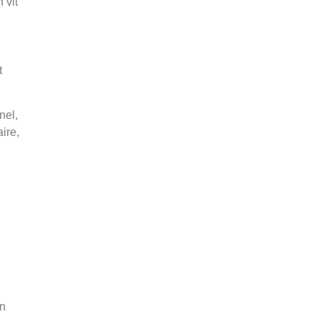
 vit
t
nel,
ire,
on