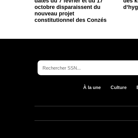
dates du 7 février et du 17
des k
octobre disparaissent du
d’hyg
nouveau projet
constitutionnel des Conzés
À la une
Culture