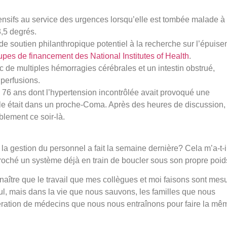
intensifs au service des urgences lorsqu’elle est tombée malade à
3,5 degrés.
de soutien philanthropique potentiel à la recherche sur l’épuis
pes de financement des National Institutes of Health
.
 de multiples hémorragies cérébrales et un intestin obstrué,
 perfusions.
e 76 ans dont l’hypertension incontrôlée avait provoqué une
le était dans un proche-Coma. Après des heures de discussion, 
blement ce soir-là.
la gestion du personnel a fait la semaine dernière? Cela m’a-t-i
ccroché un système déjà en train de boucler sous son propre poi
aître que le travail que mes collègues et moi faisons sont mes
ul, mais dans la vie que nous sauvons, les familles que nous
nération de médecins que nous nous entraînons pour faire la mê