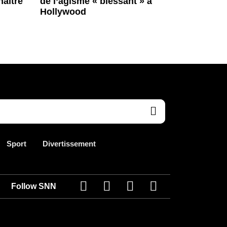
naître
de l’âgisme « blessant » à
Hollywood
Sport
Divertissement
Follow SNN