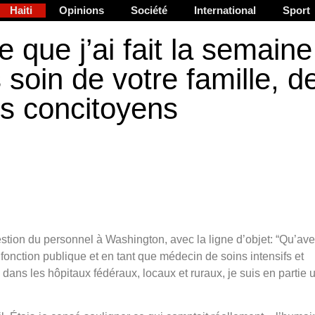
Haiti
Opinions
Société
International
Sport
 que j’ai fait la semaine
s soin de votre famille, d
os concitoyens
estion du personnel à Washington, avec la ligne d’objet: “Qu’ave
fonction publique et en tant que médecin de soins intensifs et
 dans les hôpitaux fédéraux, locaux et ruraux, je suis en partie 