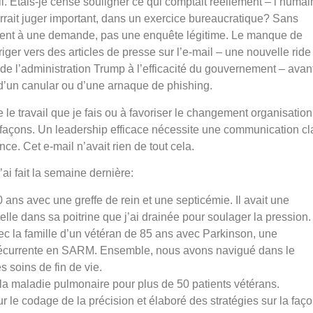
Étais-je censé souligner ce qui comptait réellement – l’humain
ait juger important, dans un exercice bureaucratique? Sans
ment à une demande, pas une enquête légitime. Le manque de
iger vers des articles de presse sur l’e-mail – une nouvelle ride
de l’administration Trump à l’efficacité du gouvernement – avan
 d’un canular ou d’une arnaque de phishing.
e travail que je fais ou à favoriser le changement organisation
s façons. Un leadership efficace nécessite une communication cla
ce. Cet e-mail n’avait rien de tout cela.
ai fait la semaine dernière:
0 ans avec une greffe de rein et une septicémie. Il avait une
elle dans sa poitrine que j’ai drainée pour soulager la pression.
c la famille d’un vétéran de 85 ans avec Parkinson, une
n récurrente en SARM. Ensemble, nous avons navigué dans le
 soins de fin de vie.
e la maladie pulmonaire pour plus de 50 patients vétérans.
ur le codage de la précision et élaboré des stratégies sur la faç