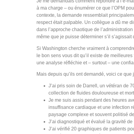
Je me demandais comment répondre à l’e-mail. 
à ma charge – ou énumérer ce que l’OPM pourr
contexte, la demande ressemblait principale
respect était palpable. Un collègue a dû me dir
dans l’approche chaotique de l’administration 
même que je puisse déterminer s’il s’agissait
Si Washington cherche vraiment à comprendre l
le bon sens vous dit qu’il existe de meilleure
une analyse réfléchie et – surtout – une confian
Mais depuis qu’ils ont demandé, voici ce que j’
J’ai pris soin de Darrell, un vétéran de 7
collection de fluides douloureuse et mort
Je me suis assis pendant des heures ave
insuffisance cardiaque et une infectio
paysage complexe et souvent politisé des
J’ai diagnostiqué et évalué la gravité d
J’ai vérifié 20 graphiques de patients po