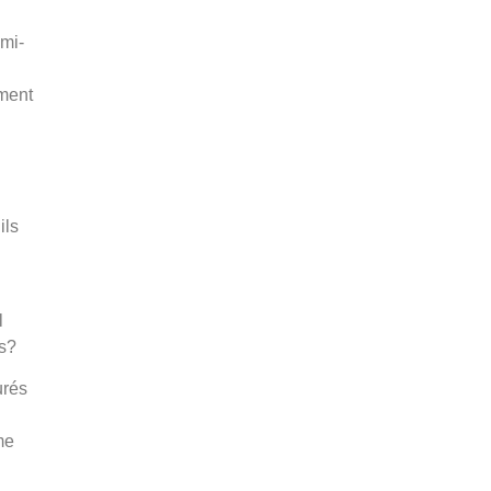
 mi-
ement
ils
l
ds?
urés
me