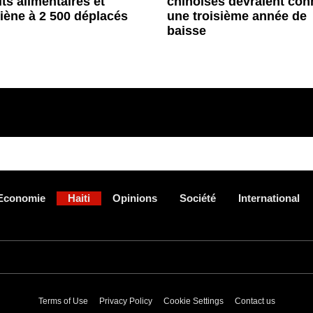
its alimentaires et
chinoises devraient con
iène à 2 500 déplacés
une troisième année de
baisse
Economie
Haiti
Opinions
Société
International
Terms of Use
Privacy Policy
Cookie Settings
Contact us