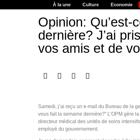
À la une
Culture
Economie
Opinion: Qu’est-ce
dernière? J’ai pri
vos amis et de v
Samedi, j’ai reçu un e-mail du Bureau de la g
vous fait la semaine dernière?” L’OPM gère la 
directeur médical des unités de soins intensifs
employé du gouvernement.