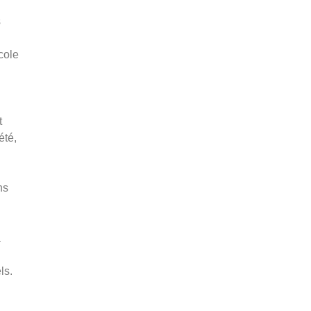
s
cole
t
été,
ns
à
ls.