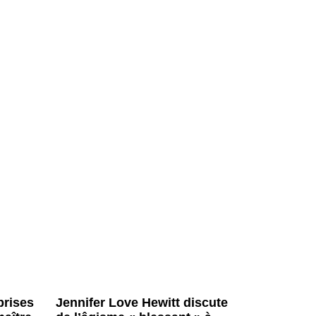
prises
Jennifer Love Hewitt discute