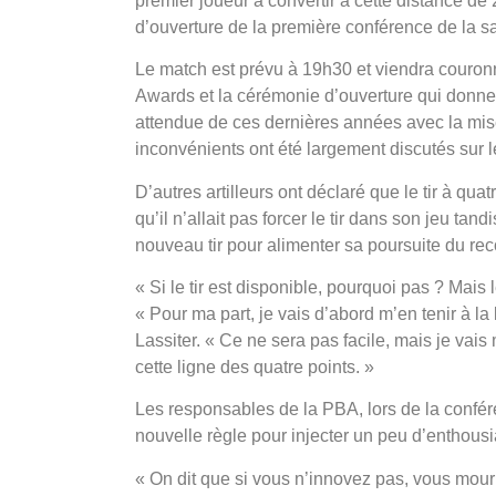
premier joueur à convertir à cette distance de
d’ouverture de la première conférence de la s
Le match est prévu à 19h30 et viendra couron
Awards et la cérémonie d’ouverture qui donnera
attendue de ces dernières années avec la mise
inconvénients ont été largement discutés sur 
D’autres artilleurs ont déclaré que le tir à qua
qu’il n’allait pas forcer le tir dans son jeu t
nouveau tir pour alimenter sa poursuite du reco
« Si le tir est disponible, pourquoi pas ? Mais l
« Pour ma part, je vais d’abord m’en tenir à la
Lassiter. « Ce ne sera pas facile, mais je vais
cette ligne des quatre points. »
Les responsables de la PBA, lors de la confé
nouvelle règle pour injecter un peu d’enthous
« On dit que si vous n’innovez pas, vous mourr