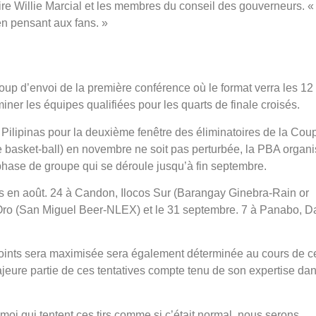
re Willie Marcial et les membres du conseil des gouverneurs. «
en pensant aux fans. »
up d’envoi de la première conférence où le format verra les 12
er les équipes qualifiées pour les quarts de finale croisés.
 Pilipinas pour la deuxième fenêtre des éliminatoires de la Cou
de basket-ball) en novembre ne soit pas perturbée, la PBA organ
phase de groupe qui se déroule jusqu’à fin septembre.
vues en août. 24 à Candon, Ilocos Sur (Barangay Ginebra-Rain or
 Oro (San Miguel Beer-NLEX) et le 31 septembre. 7 à Panabo, 
points sera maximisée sera également déterminée au cours de c
jeure partie de ces tentatives compte tenu de son expertise dan
oi qui tentent ces tirs comme si c’était normal, nous serons