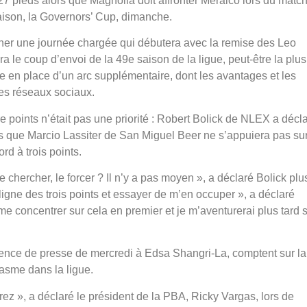
 27 pieds alors que Magnolia doit affronter Meralco lors du matc
aison, la Governors’ Cup, dimanche.
ner une journée chargée qui débutera avec la remise des Leo
 le coup d’envoi de la 49e saison de la ligue, peut-être la plus
 en place d’un arc supplémentaire, dont les avantages et les
les réseaux sociaux.
tre points n’était pas une priorité : Robert Bolick de NLEX a décl
andis que Marcio Lassiter de San Miguel Beer ne s’appuiera pas sur
rd à trois points.
e chercher, le forcer ? Il n’y a pas moyen », a déclaré Bolick plus
 ligne des trois points et essayer de m’en occuper », a déclaré
 me concentrer sur cela en premier et je m’aventurerai plus tard 
rence de presse de mercredi à Edsa Shangri-La, comptent sur la
iasme dans la ligue.
ez », a déclaré le président de la PBA, Ricky Vargas, lors de