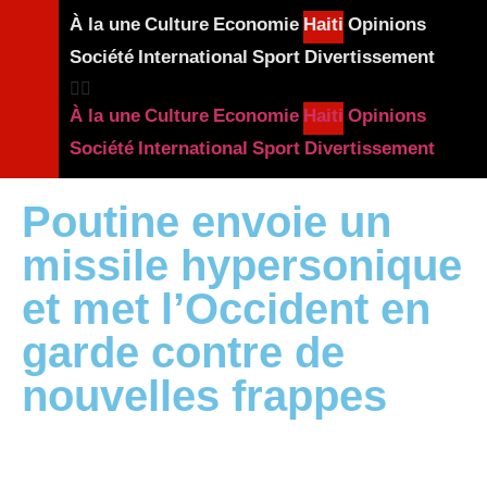
À la une
Culture
Economie
Haiti
Opinions
Société
International
Sport
Divertissement
À la une
Culture
Economie
Haiti
Opinions
Société
International
Sport
Divertissement
Poutine envoie un
missile hypersonique
et met l’Occident en
garde contre de
nouvelles frappes