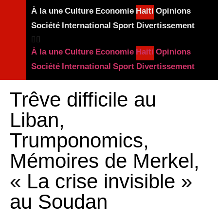
À la une
Culture
Economie
Haiti
Opinions
Société
International
Sport
Divertissement
À la une
Culture
Economie
Haiti
Opinions
Société
International
Sport
Divertissement
Trêve difficile au
Liban,
Trumponomics,
Mémoires de Merkel,
« La crise invisible »
au Soudan