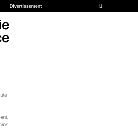
Divertissement
ie
ce
oute
ent,
ains