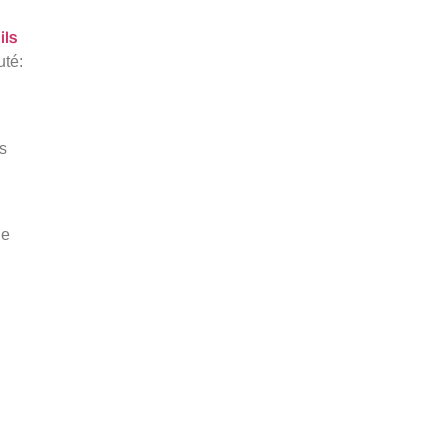
ils
uté:
s
Ce