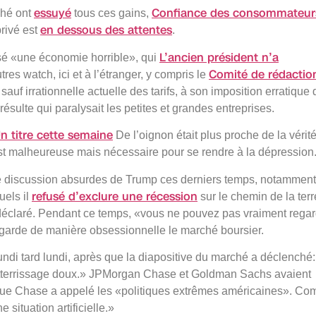
essuyé
Confiance des consommateur
ché ont
tous ces gains,
en dessous des attentes
rivé est
.
L’ancien président n’a
ssé «une économie horrible», qui
Comité de rédactio
tres watch, ici et à l’étranger, y compris le
 sauf irrationnelle actuelle des tarifs, à son imposition erratique 
résulte qui paralysait les petites et grandes entreprises.
n titre cette semaine
De l’oignon était plus proche de la vérit
 est malheureuse mais nécessaire pour se rendre à la dépression.
 de discussion absurdes de Trump ces derniers temps, notammen
refusé d’exclure une récession
els il
sur le chemin de la terr
 déclaré. Pendant ce temps, «vous ne pouvez pas vraiment rega
egarde de manière obsessionnelle le marché boursier.
l lundi tard lundi, après que la diapositive du marché a déclenché
l’atterrissage doux.» JPMorgan Chase et Goldman Sachs avaient
 que Chase a appelé les «politiques extrêmes américaines». C
e situation artificielle.»