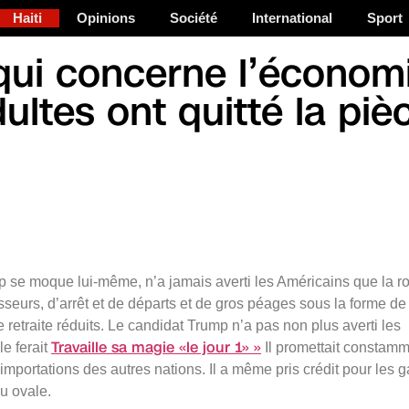
Haiti
Opinions
Société
International
Sport
qui concerne l’économ
ultes ont quitté la piè
se moque lui-même, n’a jamais averti les Américains que la r
isseurs, d’arrêt et de départs et de gros péages sous la forme de
 retraite réduits. Le candidat Trump n’a pas non plus averti les
Travaille sa magie «le jour 1» »
le ferait
Il promettait constamm
 importations des autres nations. Il a même pris crédit pour les g
au ovale.