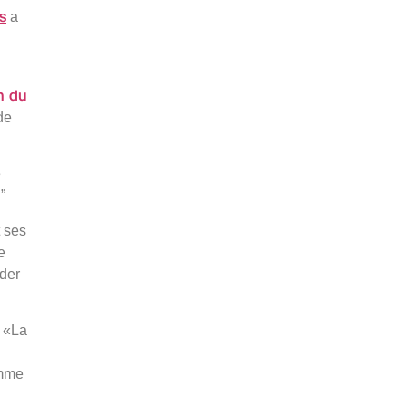
s
a
n du
de
é
”
t ses
e
rder
: «La
omme