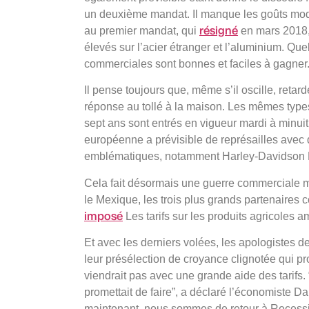
un deuxième mandat. Il manque les goûts mod
résigné
au premier mandat, qui
en mars 2018, 
élevés sur l’acier étranger et l’aluminium. Que
commerciales sont bonnes et faciles à gagner
Il pense toujours que, même s’il oscille, retar
réponse au tollé à la maison. Les mêmes types 
sept ans sont entrés en vigueur mardi à minui
européenne a prévisible de représailles avec de
emblématiques, notamment Harley-Davidson M
Cela fait désormais une guerre commerciale mu
le Mexique, les trois plus grands partenaires
imposé
Les tarifs sur les produits agricoles a
Et avec les derniers volées, les apologistes 
leur présélection de croyance clignotée qui pr
viendrait pas avec une grande aide des tarifs
promettait de faire”, a déclaré l’économiste D
maintenant, nous sommes de retour à Recess