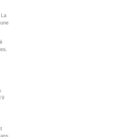
La
 une
mé
res.
s
’il
t
dans