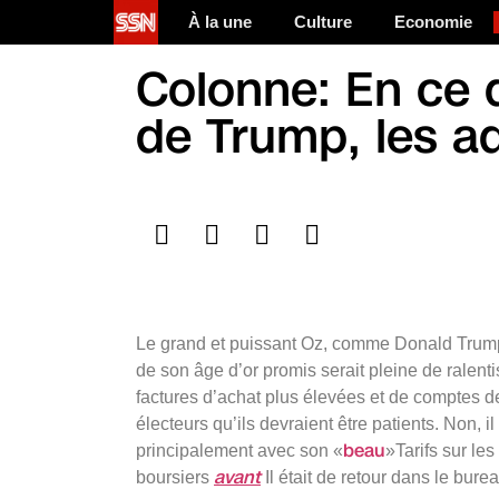
À la une
Culture
Economie
Colonne: En ce 
de Trump, les ad
Le grand et puissant Oz, comme Donald Trump 
de son âge d’or promis serait pleine de ralent
factures d’achat plus élevées et de comptes de
électeurs qu’ils devraient être patients. Non, il 
beau
principalement avec son «
»Tarifs sur les
avant
boursiers
Il était de retour dans le bure