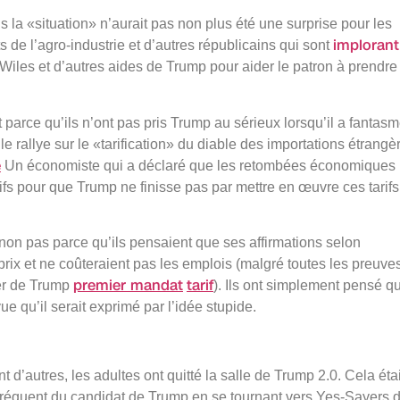
s la «situation» n’aurait pas non plus été une surprise pour les
implorant
nts de l’agro-industrie et d’autres républicains qui sont
Wiles et d’autres aides de Trump pour aider le patron à prendre
parce qu’ils n’ont pas pris Trump au sérieux lorsqu’il a fantas
rallye sur le «tarification» du diable des importations étrangè
é
Un économiste qui a déclaré que les retombées économiques
s pour que Trump ne finisse pas par mettre en œuvre ces tarifs
 non pas parce qu’ils pensaient que ses affirmations selon
 prix et ne coûteraient pas les emplois (malgré toutes les preuve
premier mandat
tarif
ier de Trump
). Ils ont simplement pensé qu
ue qu’il serait exprimé par l’idée stupide.
’autres, les adultes ont quitté la salle de Trump 2.0. Cela étai
 fréquent du candidat de Trump en se tournant vers Yes-Sayers 