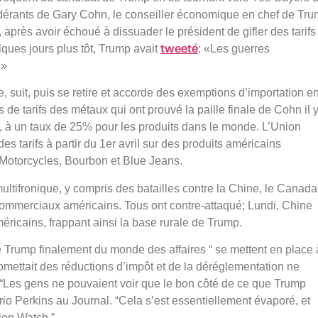
érants de Gary Cohn, le conseiller économique en chef de Tr
après avoir échoué à dissuader le président de gifler des tarifs
tweeté
lques jours plus tôt, Trump avait
: «Les guerres
.»
de, suit, puis se retire et accorde des exemptions d’importation e
de tarifs des métaux qui ont prouvé la paille finale de Cohn il 
t, à un taux de 25% pour les produits dans le monde. L’Union
s tarifs à partir du 1er avril sur des produits américains
otorcycles, Bourbon et Blue Jeans.
ltifronique, y compris des batailles contre la Chine, le Canada
 commerciaux américains. Tous ont contre-attaqué; Lundi, Chine
méricains, frappant ainsi la base rurale de Trump.
de Trump finalement du monde des affaires “ se mettent en place 
omettait des réductions d’impôt et de la déréglementation ne
. “Les gens ne pouvaient voir que le bon côté de ce que Trump
ario Perkins au Journal. “Cela s’est essentiellement évaporé, et
ion Watch.”