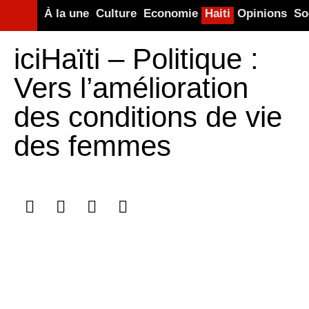
À la une
Culture
Economie
Haiti
Opinions
So
iciHaïti – Politique :
Vers l’amélioration
des conditions de vie
des femmes