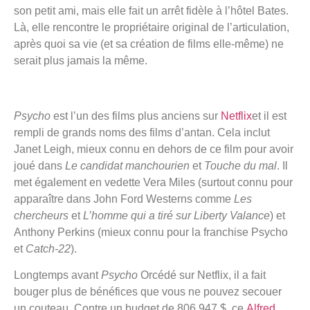
son petit ami, mais elle fait un arrêt fidèle à l’hôtel Bates.
Là, elle rencontre le propriétaire original de l’articulation,
après quoi sa vie (et sa création de films elle-même) ne
serait plus jamais la même.
Psycho
est l’un des films plus anciens sur
Netflix
et il est
rempli de grands noms des films d’antan. Cela inclut
Janet Leigh, mieux connu en dehors de ce film pour avoir
joué dans
Le candidat manchourien
et
Touche du mal
. Il
met également en vedette Vera Miles (surtout connu pour
apparaître dans John Ford Westerns comme
Les
chercheurs
et
L’homme qui a tiré sur Liberty Valance
) et
Anthony Perkins (mieux connu pour la franchise Psycho
et
Catch-22
).
Longtemps avant
Psycho
Orcédé sur Netflix, il a fait
bouger plus de bénéfices que vous ne pouvez secouer
un couteau. Contre un budget de 806 947 $, ce
Alfred