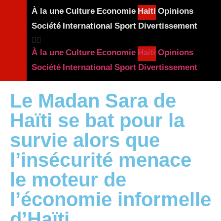
À la une
Culture
Economie
Haiti
Opinions
Société
International
Sport
Divertissement
À la une
Culture
Economie
Haiti
Opinions
Société
International
Sport
Divertissement
Le Madan Sara de
Haïti se bat pour la
survie alors que
l’insécurité menace
le moteur de
l’économie informelle
d’Haïti