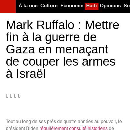
À la une
Culture
Economie
Haiti
Opinions
So
Mark Ruffalo : Mettre
fin à la guerre de
Gaza en menaçant
de couper les armes
à Israël
Tout au long de ses près de quatre années au pouvoir, le
président Biden
régulièrement
consulté
historiens
de