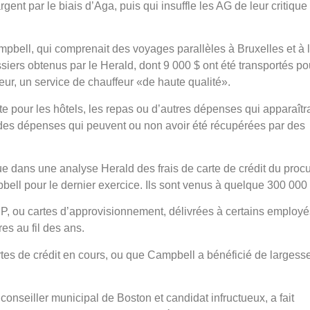
gent par le biais d’Aga, puis qui insuffle les AG de leur critique
mpbell, qui comprenait des voyages parallèles à Bruxelles et à 
iers obtenus par le Herald, dont 9 000 $ ont été transportés po
feur, un service de chauffeur «de haute qualité».
te pour les hôtels, les repas ou d’autres dépenses qui apparaîtr
 des dépenses qui peuvent ou non avoir été récupérées par des
 dans une analyse Herald des frais de carte de crédit du proc
bell pour le dernier exercice. Ils sont venus à quelque 300 000 
s P, ou cartes d’approvisionnement, délivrées à certains employ
es au fil des ans.
rtes de crédit en cours, ou que Campbell a bénéficié de largess
conseiller municipal de Boston et candidat infructueux, a fait