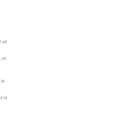
 ait
, et
 le
à la