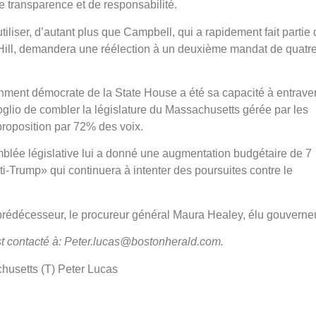
 transparence et de responsabilité.
utiliser, d’autant plus que Campbell, qui a rapidement fait partie
Hill, demandera une réélection à un deuxième mandat de quatr
hment démocrate de la State House a été sa capacité à entraver
izoglio de combler la législature du Massachusetts gérée par les
proposition par 72% des voix.
ssemblée législative lui a donné une augmentation budgétaire de 7
ti-Trump» qui continuera à intenter des poursuites contre le
rédécesseur, le procureur général Maura Healey, élu gouverneu
est contacté à: Peter.lucas@bostonherald.com.
husetts (T) Peter Lucas