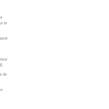
la
ur le
aient
ureur
$.
és de
es