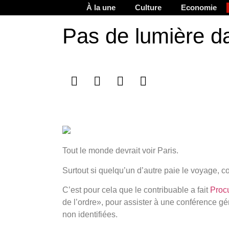
À la une
Culture
Economie
Pas de lumière da
Tout le monde devrait voir Paris.
Surtout si quelqu’un d’autre paie le voyage, 
C’est pour cela que le contribuable a fait
Proc
de l’ordre», pour assister à une conférence gé
non identifiées.