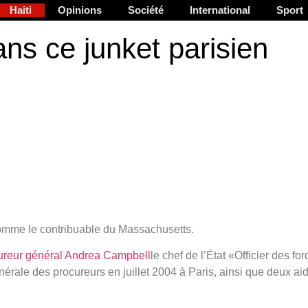
Haiti
Opinions
Société
International
Sport
ns ce junket parisien
comme le contribuable du Massachusetts.
ureur général Andrea Campbell
le chef de l’État «Officier des fo
nérale des procureurs en juillet 2004 à Paris, ainsi que deux ai