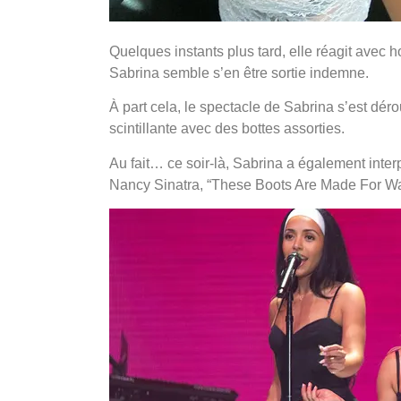
Quelques instants plus tard, elle réagit avec 
Sabrina semble s’en être sortie indemne.
À part cela, le spectacle de Sabrina s’est dér
scintillante avec des bottes assorties.
Au fait… ce soir-là, Sabrina a également int
Nancy Sinatra, “These Boots Are Made For Wal