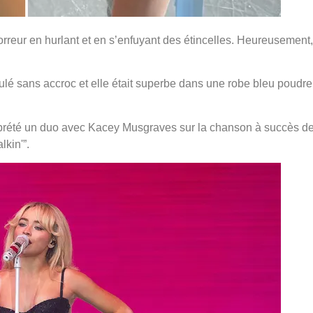
horreur en hurlant et en s’enfuyant des étincelles. Heureusement,
oulé sans accroc et elle était superbe dans une robe bleu poudre
erprété un duo avec Kacey Musgraves sur la chanson à succès d
kin'”.