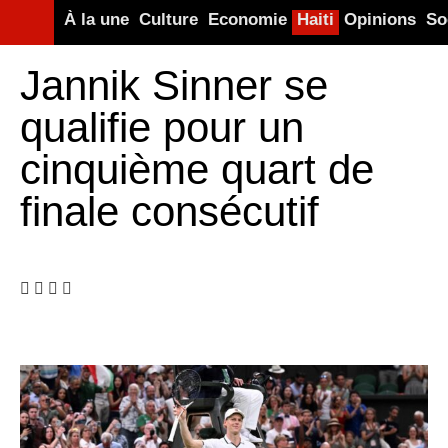
À la une
Culture
Economie
Haiti
Opinions
So
Jannik Sinner se
qualifie pour un
cinquième quart de
finale consécutif