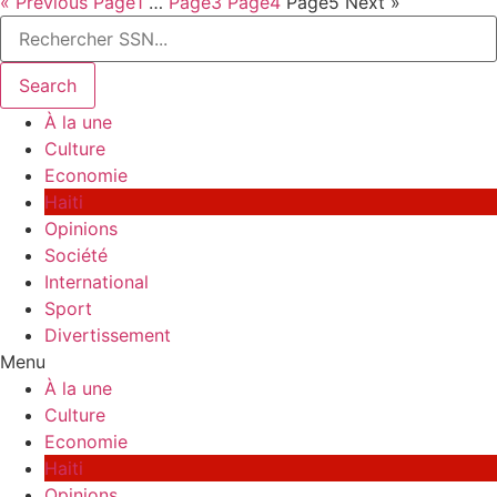
« Previous
Page
1
…
Page
3
Page
4
Page
5
Next »
Search
À la une
Culture
Economie
Haiti
Opinions
Société
International
Sport
Divertissement
Menu
À la une
Culture
Economie
Haiti
Opinions