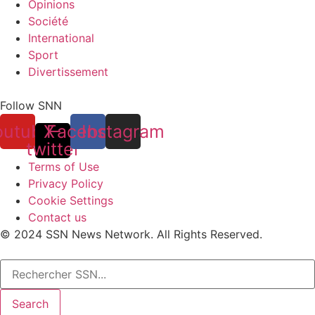
Opinions
Société
International
Sport
Divertissement
Follow SNN
outube
X-
Facebook
Instagram
twitter
Terms of Use
Privacy Policy
Cookie Settings
Contact us
© 2024 SSN News Network. All Rights Reserved.
Search