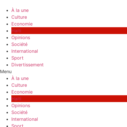
Skip
to
À la une
content
Culture
Economie
Haiti
Opinions
Société
International
Sport
Divertissement
Menu
À la une
Culture
Economie
Haiti
Opinions
Société
International
Sport